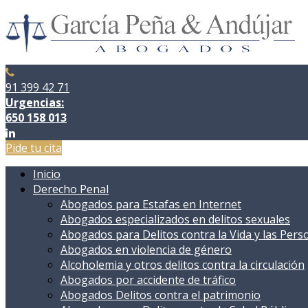
Skip
to
content
91 399 42 71
Urgencias:
650 158 013
Pide tu cita
Inicio
Derecho Penal
Abogados para Estafas en Internet
Abogados especializados en delitos sexuales
Abogados para Delitos contra la Vida y las Pers
Abogados en violencia de género
Alcoholemia y otros delitos contra la circulación
Abogados por accidente de tráfico
Abogados Delitos contra el patrimonio